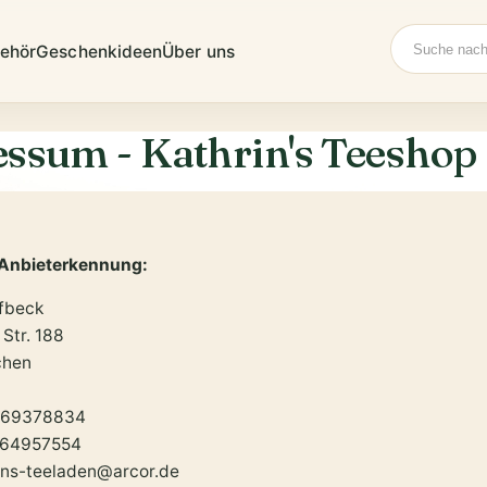
Suche
ehör
Geschenkideen
Über uns
ssum - Kathrin's Teeshop
 Anbieterkennung:
fbeck
Str. 188
chen
9 69378834
9 64957554
rins-teeladen@arcor.de