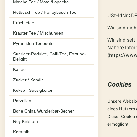
Matcha Tee / Mate /Lapacho
Rotbusch Tee / Honeybusch Tee
USt-IdNr.: D
Früchtetee
Wir sind nich
Kräuter Tee / Mischungen
Wir sind seit
Pyramiden Teebeutel
Nähere Infor
Sunrider-Podukte, Calli-Tee, Fortune-
(https://www
Delight
Kaffee
Zucker / Kandis
Cookies
Kekse - Süssigkeiten
Porzellan
Unsere Websit
eines Nutzers 
Bone China Wunderbar-Becher
Dieser Cookie 
Roy Kirkham
ermöglicht.
Keramik