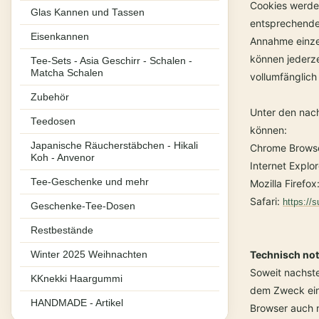
Cookies werden
Glas Kannen und Tassen
entsprechender
Eisenkannen
Annahme einzel
können jederze
Tee-Sets - Asia Geschirr - Schalen -
Matcha Schalen
vollumfänglic
Zubehör
Unter den nach
Teedosen
können:
Japanische Räucherstäbchen - Hikali
Chrome Brows
Koh - Anvenor
Internet Explo
Tee-Geschenke und mehr
Mozilla Firefox
Safari:
https://
Geschenke-Tee-Dosen
Restbestände
Technisch no
Winter 2025 Weihnachten
Soweit nachst
KKnekki Haargummi
dem Zweck ein,
HANDMADE - Artikel
Browser auch n