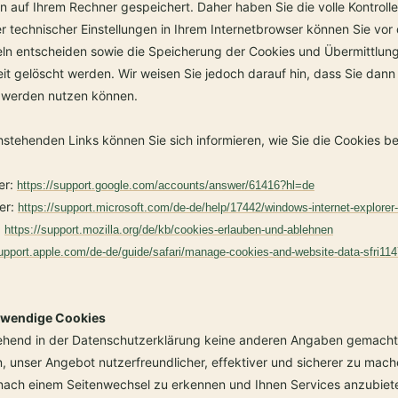
 auf Ihrem Rechner gespeichert. Daher haben Sie die volle Kontrol
 technischer Einstellungen in Ihrem Internetbrowser können Sie vo
n entscheiden sowie die Speicherung der Cookies und Übermittlung 
it gelöscht werden. Wir weisen Sie jedoch darauf hin, dass Sie dann
h werden nutzen können.
stehenden Links können Sie sich informieren, wie Sie die Cookies be
er:
https://support.google.com/accounts/answer/61416?hl=de
rer:
https://support.microsoft.com/de-de/help/17442/windows-internet-explore
:
https://support.mozilla.org/de/kb/cookies-erlauben-und-ablehnen
support.apple.com/de-de/guide/safari/manage-cookies-and-website-data-sfri11
twendige Cookies
ehend in der Datenschutzerklärung keine anderen Angaben gemacht 
 unser Angebot nutzerfreundlicher, effektiver und sicherer zu mac
ach einem Seitenwechsel zu erkennen und Ihnen Services anzubieten