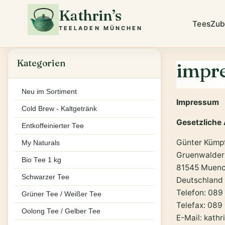
Kathrin’s
Tees
Zub
TEELADEN MÜNCHEN
Kategorien
impre
Neu im Sortiment
Impressum
Cold Brew - Kaltgetränk
Gesetzliche
Entkoffeinierter Tee
Günter Kümp
My Naturals
Gruenwalder 
Bio Tee 1 kg
81545 Muen
Schwarzer Tee
Deutschland
Telefon: 08
Grüner Tee / Weißer Tee
Telefax: 08
Oolong Tee / Gelber Tee
E-Mail: kath