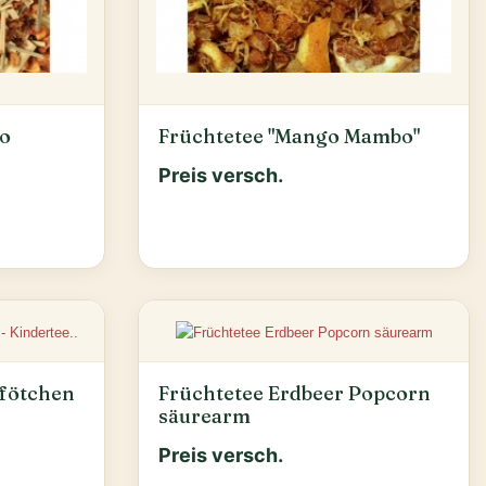
io
Früchtetee "Mango Mambo"
Preis versch.
fötchen
Früchtetee Erdbeer Popcorn
säurearm
Preis versch.