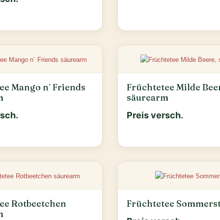
ee Mango n´ Friends
Früchtetee Milde Bee
m
säurearm
rsch.
Preis versch.
ee Rotbeetchen
Früchtetee Sommers
m