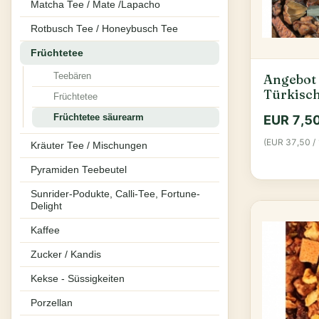
Matcha Tee / Mate /Lapacho
Rotbusch Tee / Honeybusch Tee
Früchtetee
Teebären
Angebot 
Türkisch
Früchtetee
Früchtetee säurearm
EUR 7,5
(EUR 37,50 / 
Kräuter Tee / Mischungen
Pyramiden Teebeutel
Sunrider-Podukte, Calli-Tee, Fortune-
Delight
Kaffee
Zucker / Kandis
Kekse - Süssigkeiten
Porzellan