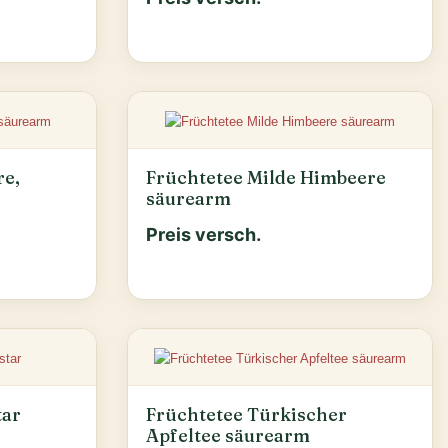
re,
Früchtetee Milde Himbeere
säurearm
Preis versch.
tar
Früchtetee Türkischer
Apfeltee säurearm