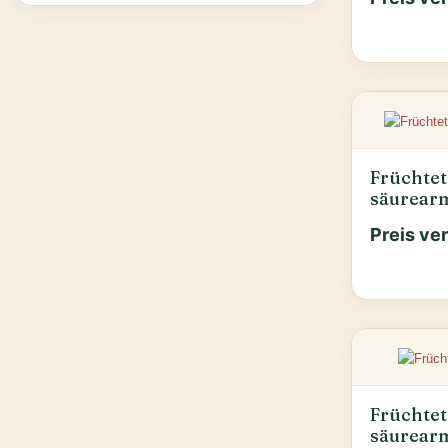
Früchtet
säurear
Preis ve
Früchtet
säurear