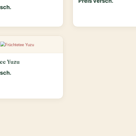
Preis versch.
rsch.
ee Yuzu
rsch.