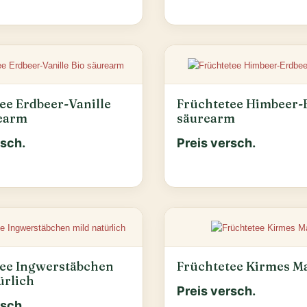
ee Erdbeer-Vanille
Früchtetee Himbeer-
rearm
säurearm
rsch.
Preis versch.
tee Ingwerstäbchen
Früchtetee Kirmes M
ürlich
Preis versch.
rsch.