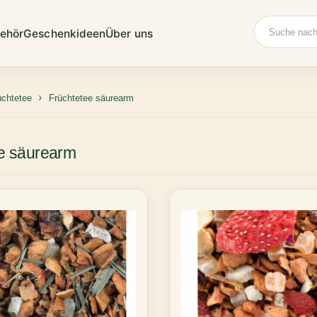
Suche
ehör
Geschenkideen
Über uns
üchtetee
Früchtetee säurearm
e säurearm