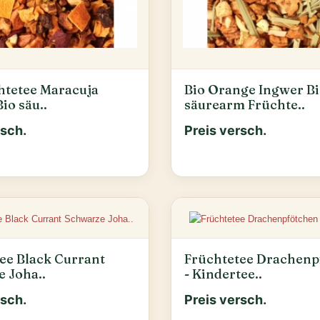
htetee Maracuja
Bio Orange Ingwer B
io säu..
säurearm Früchte..
rsch.
Preis versch.
ee Black Currant
Früchtetee Drachenp
 Joha..
- Kindertee..
rsch.
Preis versch.