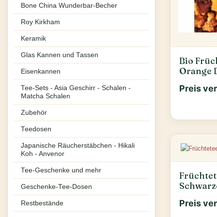
Bone China Wunderbar-Becher
Roy Kirkham
Keramik
Glas Kannen und Tassen
Bio Früc
Orange B
Eisenkannen
Preis ve
Tee-Sets - Asia Geschirr - Schalen -
Matcha Schalen
Zubehör
Teedosen
Japanische Räucherstäbchen - Hikali
Koh - Anvenor
Tee-Geschenke und mehr
Früchtet
Schwarze
Geschenke-Tee-Dosen
Preis ve
Restbestände