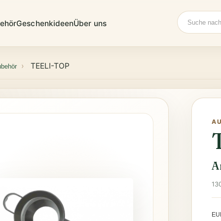
Suche
ehör
Geschenkideen
Über uns
TEELI-TOP
ubehör
A
A
13
EU