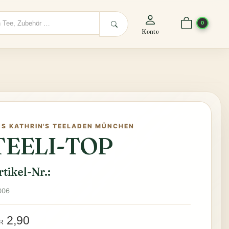
0
Konto
US KATHRIN'S TEELADEN MÜNCHEN
TEELI-TOP
rtikel-Nr.:
006
2,90
R