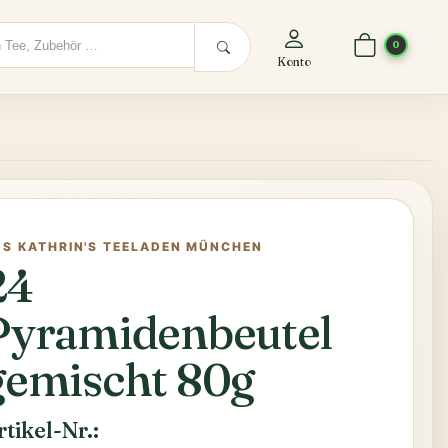
0
Konto
US KATHRIN'S TEELADEN MÜNCHEN
24
Pyramidenbeutel
gemischt 80g
rtikel-Nr.: