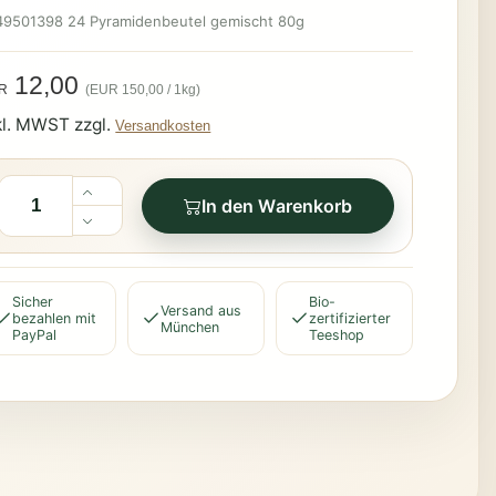
49501398 24 Pyramidenbeutel gemischt 80g
12,00
(EUR 150,00 / 1kg)
R
kl. MWST zzgl.
Versandkosten
In den Warenkorb
Sicher
Bio-
Versand aus
bezahlen mit
zertifizierter
München
PayPal
Teeshop