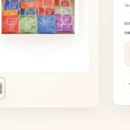
16
EU
in