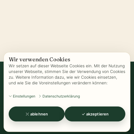
Wir verwenden Cookies
Wir setzen auf dieser Webseite Cookies ein. Mit der Nutzung
unserer Webseite, stimmen Sie der Verwendung von Cookies
zu. Weitere Information dazu, wie wir Cookies einsetzen,
Vertrag widerrufen
und wie Sie die Voreinstellungen verändern können:
AGB
-
Biozertifizierung
-
Datenschutz
-
Impressum
-
Kontakt
-
Einstellungen
Datenschutzerklärung
Kundeninformationen
-
Öffnungszeiten
-
Versand
-
Widerrufsrecht
-
Widerrufsformular
-
Zahlung
ablehnen
akzeptieren
www.Kathrins-Teeladen.de
-
www.Kathrins-Teeshop.de