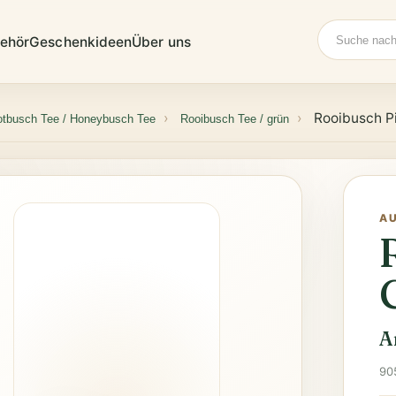
Suche
ehör
Geschenkideen
Über uns
Rooibusch P
otbusch Tee / Honeybusch Tee
Rooibusch Tee / grün
A
A
90