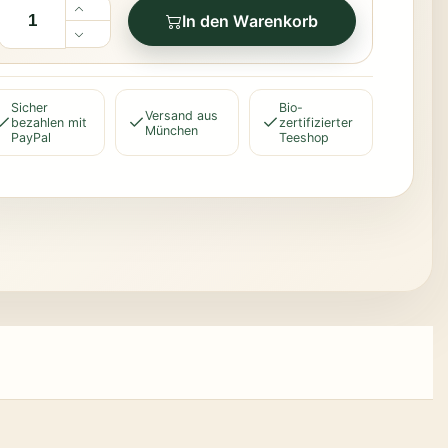
In den Warenkorb
Sicher
Bio-
Versand aus
bezahlen mit
zertifizierter
München
PayPal
Teeshop