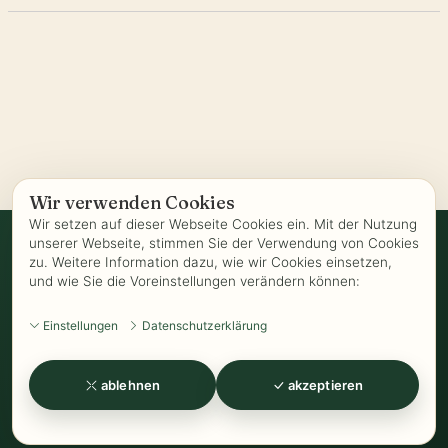
Wir verwenden Cookies
Wir setzen auf dieser Webseite Cookies ein. Mit der Nutzung
unserer Webseite, stimmen Sie der Verwendung von Cookies
zu. Weitere Information dazu, wie wir Cookies einsetzen,
Vertrag widerrufen
und wie Sie die Voreinstellungen verändern können:
AGB
-
Biozertifizierung
-
Datenschutz
-
Impressum
-
Kontakt
-
Einstellungen
Datenschutzerklärung
Kundeninformationen
-
Öffnungszeiten
-
Versand
-
Widerrufsrecht
-
Widerrufsformular
-
Zahlung
ablehnen
akzeptieren
www.Kathrins-Teeladen.de
-
www.Kathrins-Teeshop.de