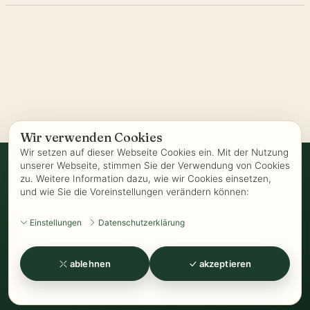
Wir verwenden Cookies
Wir setzen auf dieser Webseite Cookies ein. Mit der Nutzung
unserer Webseite, stimmen Sie der Verwendung von Cookies
zu. Weitere Information dazu, wie wir Cookies einsetzen,
Vertrag widerrufen
und wie Sie die Voreinstellungen verändern können:
AGB
-
Biozertifizierung
-
Datenschutz
-
Impressum
-
Kontakt
-
Einstellungen
Datenschutzerklärung
Kundeninformationen
-
Öffnungszeiten
-
Versand
-
Widerrufsrecht
-
Widerrufsformular
-
Zahlung
ablehnen
akzeptieren
www.Kathrins-Teeladen.de
-
www.Kathrins-Teeshop.de