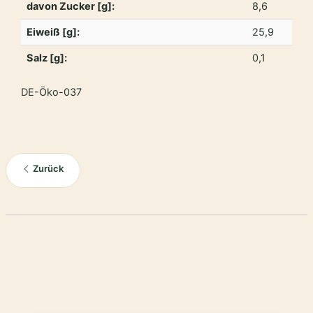
davon Zucker [g]:
8,6
Eiweiß [g]:
25,9
Salz [g]:
0,1
DE-Öko-037
Zurück