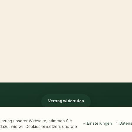
Vertrag widerrufen
Impressum
-
Kontakt
-
Kundeninformationen
-
Öffnungszeiten
-
Versand
-
Wid
Nutzung unserer Webseite, stimmen Sie
Einstellungen
Datens
dazu, wie wir Cookies einsetzen, und wie
www.Kathrins-Teeladen.de
-
www.Kathrins-Teeshop.de