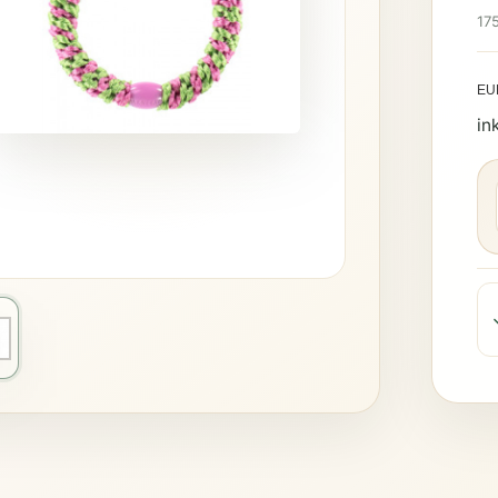
17
EU
in