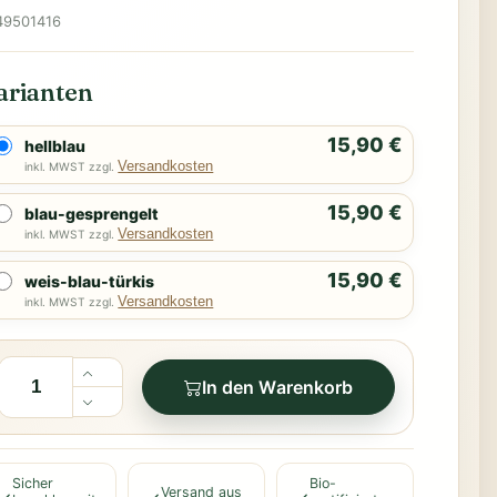
49501416
arianten
15,90 €
hellblau
Versandkosten
inkl. MWST zzgl.
15,90 €
blau-gesprengelt
Versandkosten
inkl. MWST zzgl.
15,90 €
weis-blau-türkis
Versandkosten
inkl. MWST zzgl.
In den Warenkorb
Sicher
Bio-
Versand aus