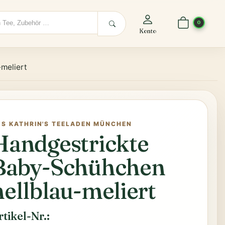
0
Konto
meliert
US KATHRIN'S TEELADEN MÜNCHEN
Handgestrickte
Baby-Schühchen
hellblau-meliert
rtikel-Nr.: