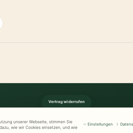
Vertrag widerrufen
Impressum
-
Kontakt
-
Kundeninformationen
-
Öffnungszeiten
-
Versand
-
Wid
Nutzung unserer Webseite, stimmen Sie
Einstellungen
Datens
dazu, wie wir Cookies einsetzen, und wie
www.Kathrins-Teeladen.de
-
www.Kathrins-Teeshop.de