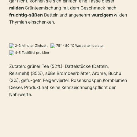
gar nicht, können sie sich einfach eine Tasse dieser
milden
Grünteemischung mit dem Geschmack nach
fruchtig-süßen
Datteln und angenehm
würzigem
wilden
Thymian einschenken.
2-3 Minuten Ziehzeit
75° - 80 °C Wassertemperatur
4-5 Teelöffel pro Liter
Zutaten: grüner Tee (52%), Dattelstücke (Datteln,
Reismehl) (35%), süße Brombeerblätter, Aroma, Buchu
(3%), gefr.-getr. Feigenviertel, Rosenknospen,Kornblumen
Dieses Produkt hat keine Kennzeichnungspflicht der
Nährwerte.