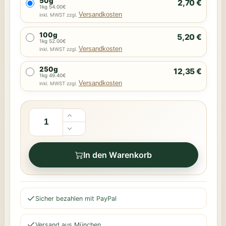
50g
2,70 €
1kg 54.00€
Versandkosten
inkl. MWST zzgl.
100g
5,20 €
1kg 52.00€
Versandkosten
inkl. MWST zzgl.
250g
12,35 €
1kg 49.40€
Versandkosten
inkl. MWST zzgl.
In den Warenkorb
Sicher bezahlen mit PayPal
Versand aus München