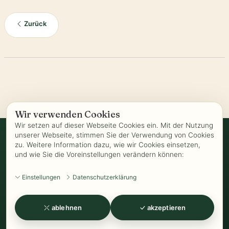
Zurück
Wir verwenden Cookies
Wir setzen auf dieser Webseite Cookies ein. Mit der Nutzung
unserer Webseite, stimmen Sie der Verwendung von Cookies
zu. Weitere Information dazu, wie wir Cookies einsetzen,
Vertrag widerrufen
und wie Sie die Voreinstellungen verändern können:
AGB
-
Biozertifizierung
-
Datenschutz
-
Impressum
-
Kontakt
-
Einstellungen
Datenschutzerklärung
Kundeninformationen
-
Öffnungszeiten
-
Versand
-
Widerrufsrecht
-
Widerrufsformular
-
Zahlung
ablehnen
akzeptieren
www.Kathrins-Teeladen.de
-
www.Kathrins-Teeshop.de