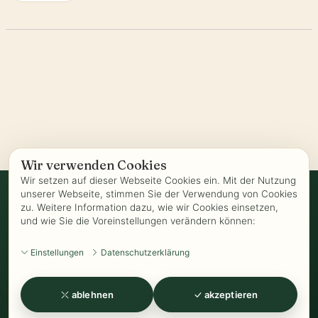
Wir verwenden Cookies
Wir setzen auf dieser Webseite Cookies ein. Mit der Nutzung
unserer Webseite, stimmen Sie der Verwendung von Cookies
zu. Weitere Information dazu, wie wir Cookies einsetzen,
Vertrag widerrufen
und wie Sie die Voreinstellungen verändern können:
AGB
-
Biozertifizierung
-
Datenschutz
-
Impressum
-
Kontakt
-
Einstellungen
Datenschutzerklärung
Kundeninformationen
-
Öffnungszeiten
-
Versand
-
Widerrufsrecht
-
Widerrufsformular
-
Zahlung
ablehnen
akzeptieren
www.Kathrins-Teeladen.de
-
www.Kathrins-Teeshop.de