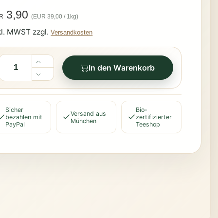
3,90
(EUR 39,00 / 1kg)
R
kl. MWST zzgl.
Versandkosten
In den Warenkorb
Sicher
Bio-
Versand aus
bezahlen mit
zertifizierter
München
PayPal
Teeshop