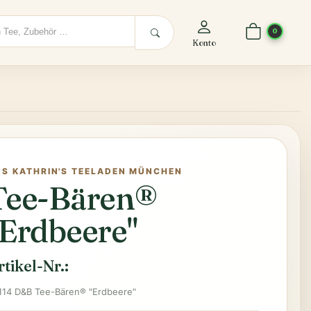
0
Konto
US KATHRIN'S TEELADEN MÜNCHEN
Tee-Bären®
"Erdbeere"
rtikel-Nr.:
114 D&B Tee-Bären® "Erdbeere"