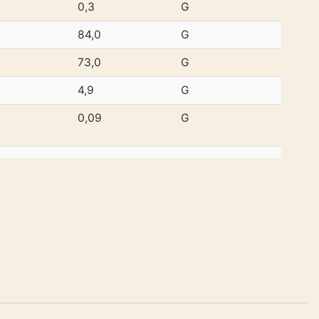
0,3
G
84,0
G
73,0
G
4,9
G
0,09
G