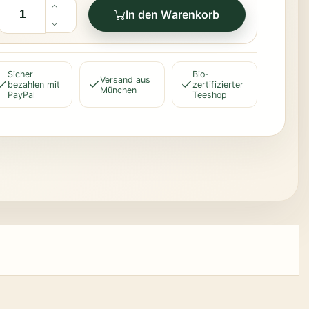
In den Warenkorb
Sicher
Bio-
Versand aus
bezahlen mit
zertifizierter
München
PayPal
Teeshop