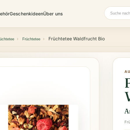
Suche
ehör
Geschenkideen
Über uns
Früchtetee Waldfrucht Bio
üchtetee
Früchtetee
A
A
Fr