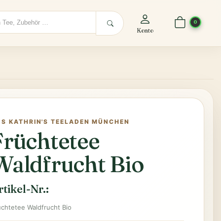
0
Konto
US KATHRIN'S TEELADEN MÜNCHEN
Früchtetee
Waldfrucht Bio
rtikel-Nr.:
üchtetee Waldfrucht Bio