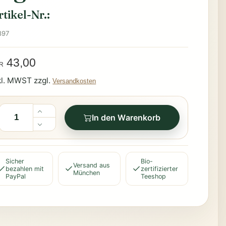
rtikel-Nr.:
897
43,00
R
kl. MWST zzgl.
Versandkosten
In den Warenkorb
Sicher
Bio-
Versand aus
bezahlen mit
zertifizierter
München
PayPal
Teeshop