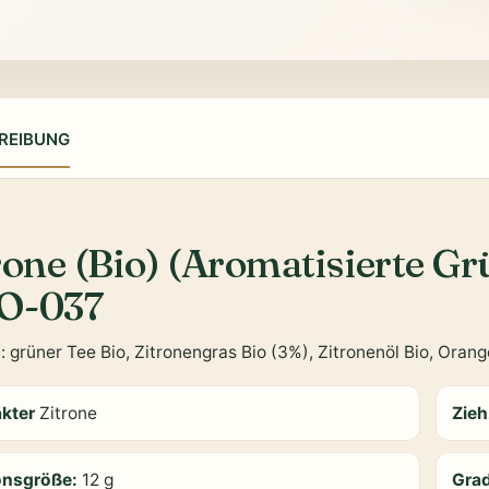
REIBUNG
rone (Bio) (Aromatisierte G
O-037
n
: grüner Tee Bio, Zitronengras Bio (3%), Zitronenöl Bio, Oran
akter
Zitrone
Zieh
onsgröße:
12 g
Gra