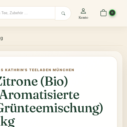
0
Konto
kg
US KATHRIN'S TEELADEN MÜNCHEN
Zitrone (Bio)
(Aromatisierte
Grünteemischung)
1kg