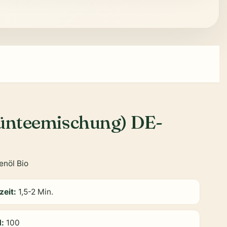
rünteemischung) DE-
genöl Bio
zeit:
1,5-2 Min.
d:
100