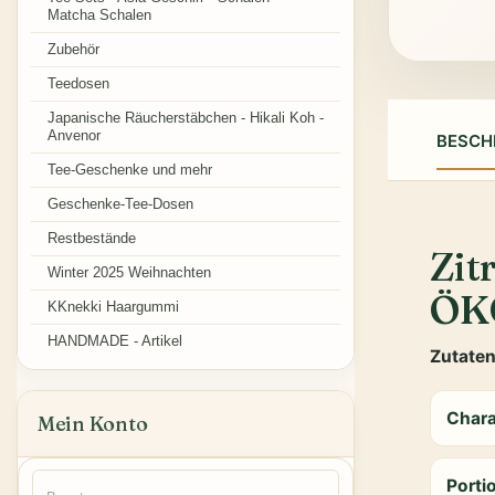
Matcha Schalen
Zubehör
Teedosen
Japanische Räucherstäbchen - Hikali Koh -
Anvenor
BESCH
Tee-Geschenke und mehr
Geschenke-Tee-Dosen
Restbestände
Zit
Winter 2025 Weihnachten
ÖK
KKnekki Haargummi
HANDMADE - Artikel
Zutate
Char
Mein Konto
Porti