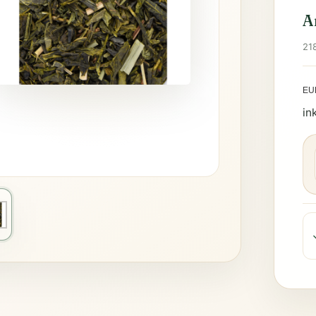
A
21
EU
in