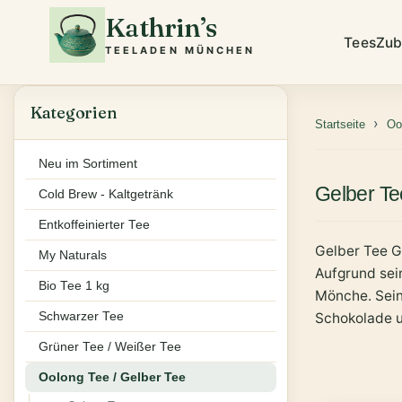
Kathrin’s
Tees
Zub
TEELADEN MÜNCHEN
Kategorien
Startseite
Oo
Neu im Sortiment
Gelber Te
Cold Brew - Kaltgetränk
Entkoffeinierter Tee
Gelber Tee G
My Naturals
Aufgrund sei
Bio Tee 1 kg
Mönche. Sein
Schwarzer Tee
Schokolade u
Grüner Tee / Weißer Tee
Oolong Tee / Gelber Tee