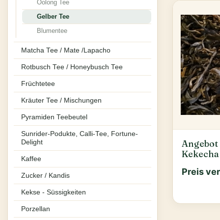
Oolong Tee
Gelber Tee
Blumentee
Matcha Tee / Mate /Lapacho
Rotbusch Tee / Honeybusch Tee
Früchtetee
Kräuter Tee / Mischungen
Pyramiden Teebeutel
Sunrider-Podukte, Calli-Tee, Fortune-
Angebot 
Delight
Kekecha
Kaffee
Preis ve
Zucker / Kandis
Kekse - Süssigkeiten
Porzellan